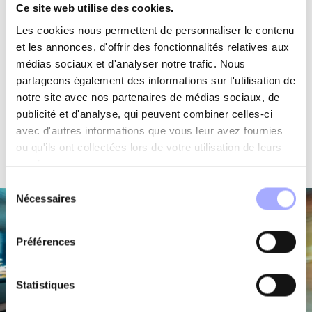
permettant d’accéder de façon sécurisée et intuitive à
Ce site web utilise des cookies.
des informations extraites de tous types de formats et de
Les cookies nous permettent de personnaliser le contenu
sources. Nous transformons ainsi d’importants volumes
et les annonces, d'offrir des fonctionnalités relatives aux
de données en connaissances fiables et utiles,
médias sociaux et d'analyser notre trafic. Nous
permettant à nos utilisateurs de prendre des décisions
partageons également des informations sur l'utilisation de
complexes.
notre site avec nos partenaires de médias sociaux, de
publicité et d'analyse, qui peuvent combiner celles-ci
En savoir plus
avec d'autres informations que vous leur avez fournies
ou qu'ils ont collectées lors de votre utilisation de leurs
services.
Sélection
Nécessaires
du
consentement
Préférences
Statistiques