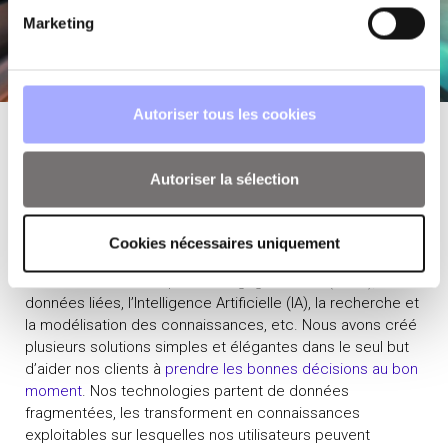
Marketing
Autoriser tous les cookies
DÉCOUVREZ NOS OFFRES
Autoriser la sélection
Depuis plus de 20 ans, les experts d’
OPP
SCIENCE
concentrent tous leurs efforts sur la recherche et le
Cookies nécessaires uniquement
développement de différentes technologies, telles que le
Traitement Automatique du Langage Naturel (TALN), les
données liées, l’Intelligence Artificielle (IA), la recherche et
la modélisation des connaissances, etc. Nous avons créé
plusieurs solutions simples et élégantes dans le seul but
d’aider nos clients à
prendre les bonnes décisions au bon
moment
. Nos technologies partent de données
fragmentées, les transforment en connaissances
exploitables sur lesquelles nos utilisateurs peuvent