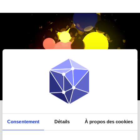
DÉCOUVREZ NOS SOLUTIONS
Consentement
Détails
À propos des cookies
OPP
SCIENCE a développé un ensemble de technologies