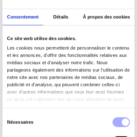
GRÂCE À L’INTÉGRATION DE SPECTRA INTELLIGENCE
ANALYSIS MANAGEMENT
Consentement
Détails
À propos des cookies
Lire la suite
Ce site web utilise des cookies.
Partager sur :
Les cookies nous permettent de personnaliser le contenu
et les annonces, d'offrir des fonctionnalités relatives aux
médias sociaux et d'analyser notre trafic. Nous
partageons également des informations sur l'utilisation de
notre site avec nos partenaires de médias sociaux, de
publicité et d'analyse, qui peuvent combiner celles-ci
avec d'autres informations que vous leur avez fournies
ou qu'ils ont collectées lors de votre utilisation de leurs
services.
Sélection
Nécessaires
du
consentement
25 MAI 2023